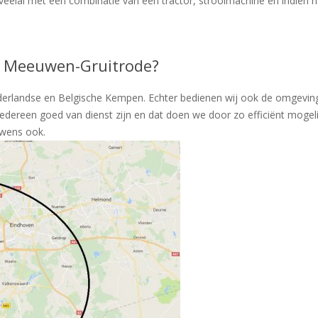
veelal met een combinatie van een tractor, strooimachine en indien 
st Meeuwen-Gruitrode?
derlandse en Belgische Kempen. Echter bedienen wij ook de omgeving
iedereen goed van dienst zijn en dat doen we door zo efficiënt moge
uwens ook.