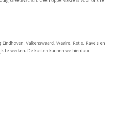
nodig sneeuwschuif. Geen oppervlakte is voor ons te
 Eindhoven, Valkenswaard, Waalre, Retie, Ravels en
lijk te werken. De kosten kunnen we hierdoor