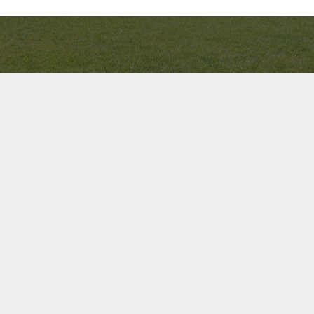
Bel ons direct op
+31(0)6 51189560
Contact us