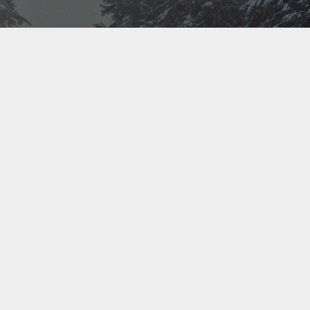
Bel ons direct op
+31(0)40 201 3606
Contact us