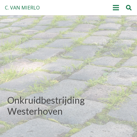
C. VAN MIERLO
Onkruidbestrijding
Westerhoven