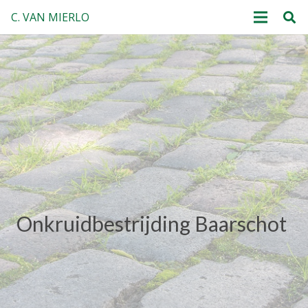
C. VAN MIERLO
Onkruidbestrijding Baarschot