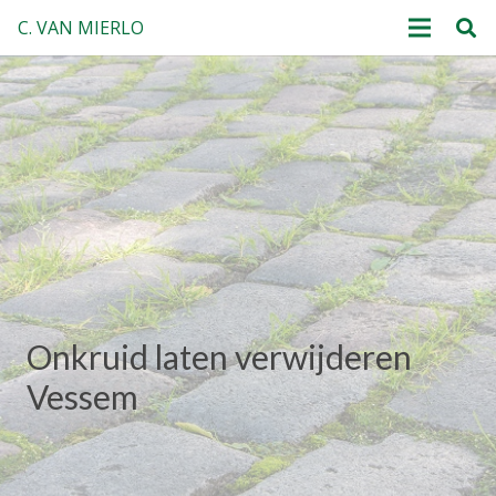
C. VAN MIERLO
Onkruid laten verwijderen
Vessem