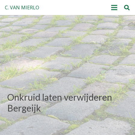
C. VAN MIERLO
Onkruid laten verwijderen
Bergeijk