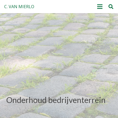
C. VAN MIERLO
Onderhoud bedrijventerrein