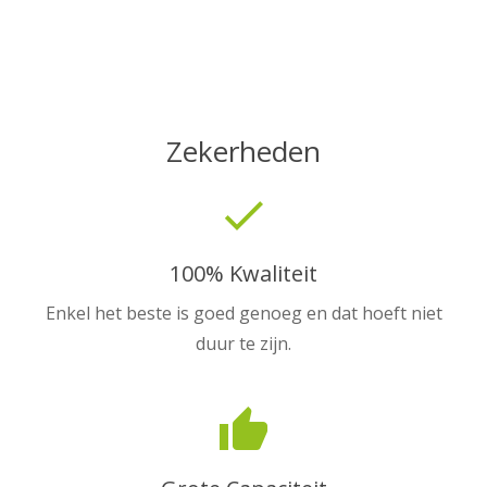
Zekerheden
done
100% Kwaliteit
Enkel het beste is goed genoeg en dat hoeft niet
duur te zijn.
thumb_up