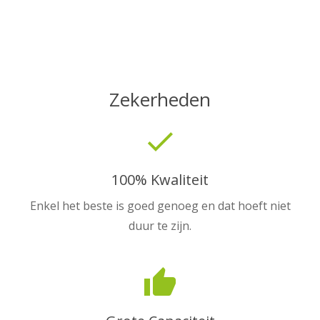
Zekerheden
done
100% Kwaliteit
Enkel het beste is goed genoeg en dat hoeft niet
duur te zijn.
thumb_up