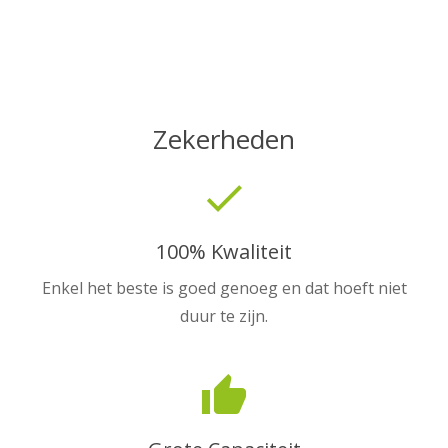
Zekerheden
done
100% Kwaliteit
Enkel het beste is goed genoeg en dat hoeft niet
duur te zijn.
thumb_up