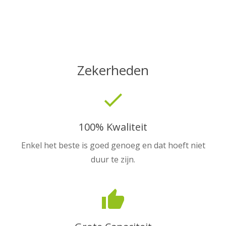
Zekerheden
done
100% Kwaliteit
Enkel het beste is goed genoeg en dat hoeft niet
duur te zijn.
thumb_up