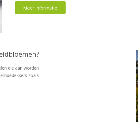
Meer informatie
veldbloemen?
elen die aan worden
dembedekkers zoals