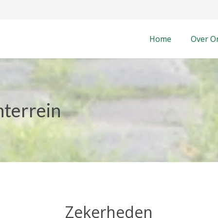
Home
Over O
terrein
Zekerheden