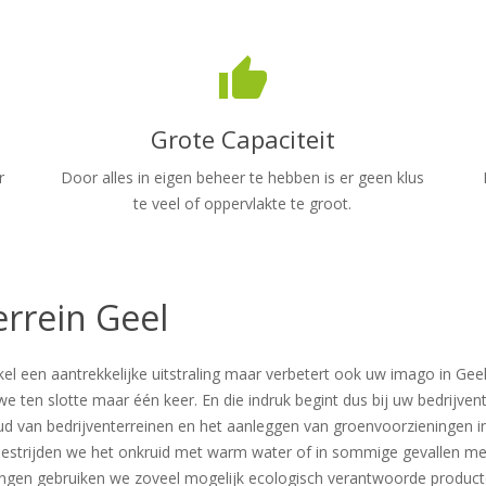
thumb_up
Grote Capaciteit
r
Door alles in eigen beheer te hebben is er geen klus
te veel of oppervlakte te groot.
rrein Geel
l een aantrekkelijke uitstraling maar verbetert ook uw imago in Geel.
 ten slotte maar één keer. En die indruk begint dus bij uw bedrijven
oud van bedrijventerreinen en het aanleggen van groenvoorzieningen 
strijden we het onkruid met warm water of in sommige gevallen met 
ingen gebruiken we zoveel mogelijk ecologisch verantwoorde product