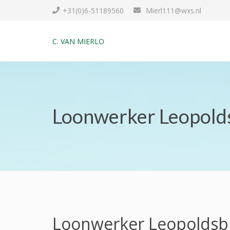
+31(0)6-51189560
Mierl111@wxs.nl
C. VAN MIERLO
Loonwerker Leopold
Loonwerker Leopoldsb