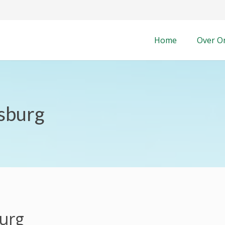
Home
Over O
sburg
urg