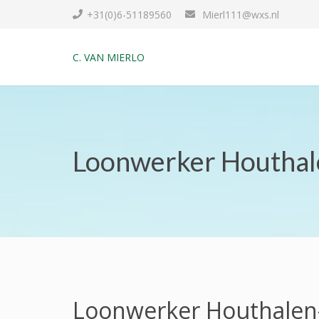
+31(0)6-51189560
Mierl111@wxs.nl
C. VAN MIERLO
Loonwerker Houthal
Loonwerker Houthalen