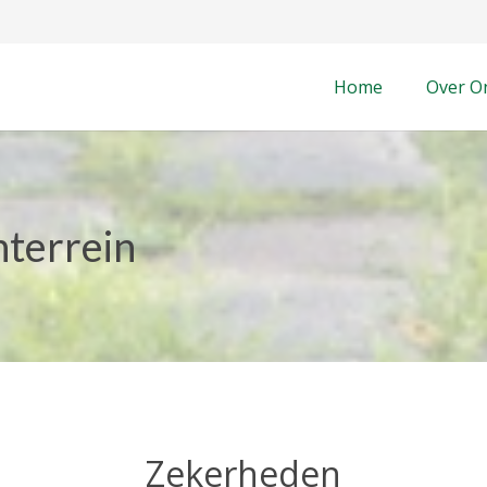
Home
Over O
terrein
Zekerheden