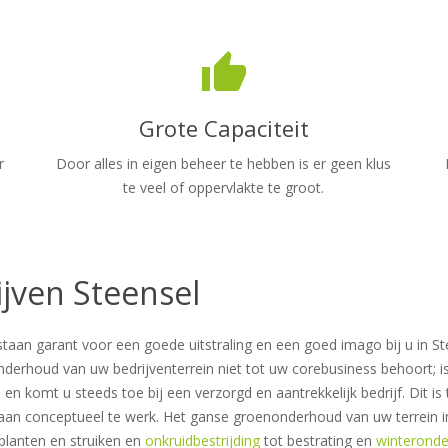
thumb_up
Grote Capaciteit
r
Door alles in eigen beheer te hebben is er geen klus
te veel of oppervlakte te groot.
jven Steensel
taan garant voor een goede uitstraling en een goed imago bij u in 
 onderhoud van uw bedrijventerrein niet tot uw corebusiness behoort;
omt u steeds toe bij een verzorgd en aantrekkelijk bedrijf. Dit is te
aan conceptueel te werk. Het ganse groenonderhoud van uw terrein i
planten en struiken en
onkruidbestrijding
tot bestrating en
winterond