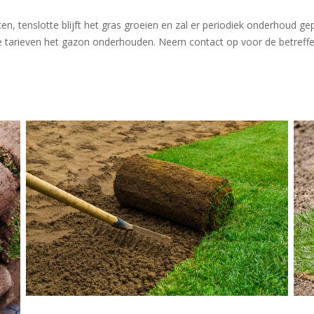
en, tenslotte blijft het gras groeien en zal er periodiek onderhoud
e tarieven het gazon onderhouden. Neem contact op voor de betreffe