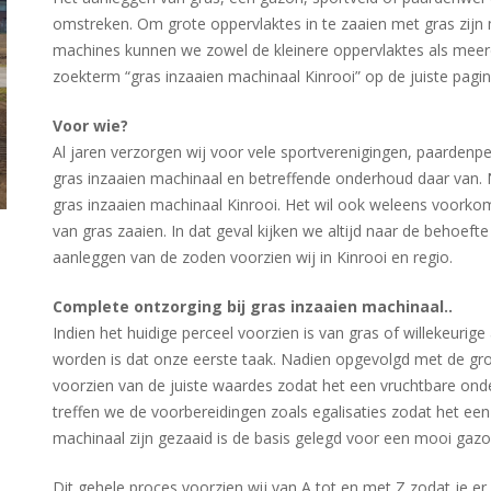
omstreken. Om grote oppervlaktes in te zaaien met gras zijn 
machines kunnen we zowel de kleinere oppervlaktes als meerd
zoekterm “gras inzaaien machinaal Kinrooi” op de juiste pagi
Voor wie?
Al jaren verzorgen wij voor vele sportverenigingen, paardenp
gras inzaaien machinaal en betreffende onderhoud daar van. N
gras inzaaien machinaal Kinrooi. Het wil ook weleens voork
van gras zaaien. In dat geval kijken we altijd naar de behoef
aanleggen van de zoden voorzien wij in Kinrooi en regio.
Complete ontzorging bij gras inzaaien machinaal..
Indien het huidige perceel voorzien is van gras of willekeurig
worden is dat onze eerste taak. Nadien opgevolgd met de g
voorzien van de juiste waardes zodat het een vruchtbare on
treffen we de voorbereidingen zoals egalisaties zodat het ee
machinaal zijn gezaaid is de basis gelegd voor een mooi gazo
Dit gehele proces voorzien wij van A tot en met Z zodat je e