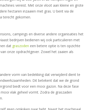
machines vereist. Met onze vloot aan kleine en grote
ere hectaren inzaaien met gras. U bent via de
na terecht gekomen.
ensions, campings en diverse andere organisaties het
aast bedrijven bedienen wij ook particulieren met
omen dat
graszoden
een betere optie is ten opzichte
te van onze opdrachtgever. Zowel het zaaien als
e andere vorm van bedekking dat verwijderd dient te
rondwerkzaamheden. Dit betekent dat we de grond
dergrond biedt voor een mooi gazon. Na deze fase
n mooi vlak geheel vormt. Zodra de graszaden
n.
r zelf geen omkijken naar hebt. Naast het machinaal