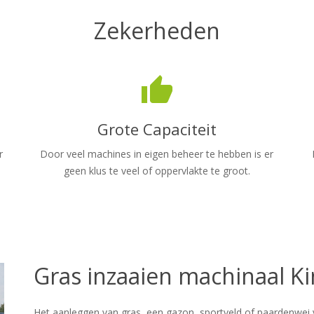
Zekerheden
thumb_up
Grote Capaciteit
r
Door veel machines in eigen beheer te hebben is er
geen klus te veel of oppervlakte te groot.
Gras inzaaien machinaal Ki
Het aanleggen van gras, een gazon, sportveld of paardenwei v