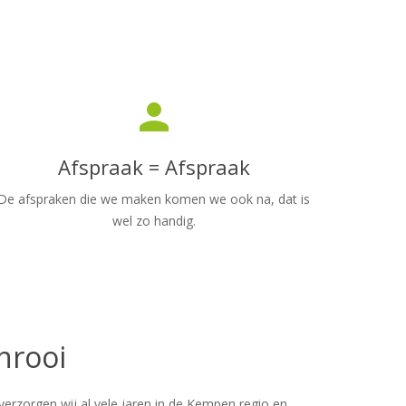
person
Afspraak = Afspraak
De afspraken die we maken komen we ook na, dat is
wel zo handig.
nrooi
erzorgen wij al vele jaren in de Kempen regio en