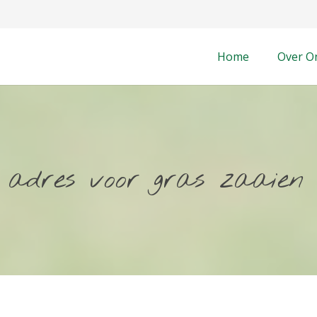
Home
Over O
t adres voor gras zaaien