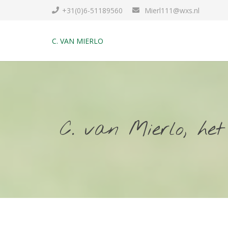
+31(0)6-51189560
Mierl111@wxs.nl
C. VAN MIERLO
C. van Mierlo, he