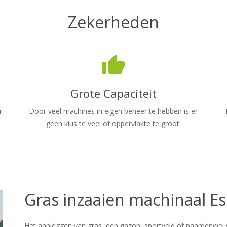
Zekerheden
thumb_up
Grote Capaciteit
r
Door veel machines in eigen beheer te hebben is er
geen klus te veel of oppervlakte te groot.
Gras inzaaien machinaal E
Het aanleggen van gras, een gazon, sportveld of paardenwei v