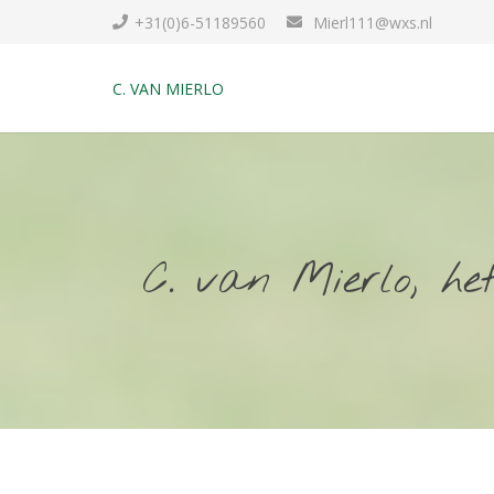
+31(0)6-51189560
Mierl111@wxs.nl
C. VAN MIERLO
C. van Mierlo, h