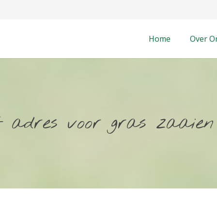
Home
Over O
et adres voor gras zaaie