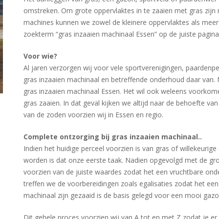
omstreken. Om grote oppervlaktes in te zaaien met gras zijn 
machines kunnen we zowel de kleinere oppervlaktes als meerd
zoekterm “gras inzaaien machinaal Essen” op de juiste pagin
Voor wie?
Al jaren verzorgen wij voor vele sportverenigingen, paardenp
gras inzaaien machinaal en betreffende onderhoud daar van. N
gras inzaaien machinaal Essen. Het wil ook weleens voorko
gras zaaien. In dat geval kijken we altijd naar de behoefte v
van de zoden voorzien wij in Essen en regio.
Complete ontzorging bij gras inzaaien machinaal..
Indien het huidige perceel voorzien is van gras of willekeurig
worden is dat onze eerste taak. Nadien opgevolgd met de g
voorzien van de juiste waardes zodat het een vruchtbare on
treffen we de voorbereidingen zoals egalisaties zodat het ee
machinaal zijn gezaaid is de basis gelegd voor een mooi gazo
Dit gehele proces voorzien wij van A tot en met Z zodat je e