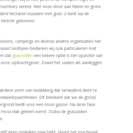
machines vereist. Met onze vloot aan kleine en grote
ere hectaren inzaaien met gras. U bent via de
a terecht gekomen.
ensions, campings en diverse andere organisaties het
aast bedrijven bedienen wij ook particulieren met
men dat
graszoden
een betere optie is ten opzichte van
an onze opdrachtgever. Zowel het zaaien als aanleggen
e andere vorm van bedekking dat verwijderd dient te
rondwerkzaamheden. Dit betekent dat we de grond
dergrond biedt voor een mooi gazon. Na deze fase
n mooi vlak geheel vormt. Zodra de graszaden
n.
r zelf geen omkijken naar hebt. Naast het machinaal