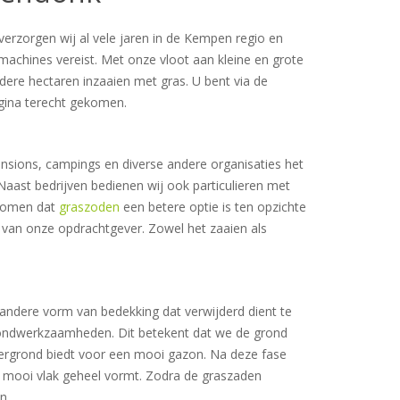
erzorgen wij al vele jaren in de Kempen regio en
machines vereist. Met onze vloot aan kleine en grote
ere hectaren inzaaien met gras. U bent via de
gina terecht gekomen.
ensions, campings en diverse andere organisaties het
aast bedrijven bedienen wij ook particulieren met
rkomen dat
graszoden
een betere optie is ten opzichte
te van onze opdrachtgever. Zowel het zaaien als
e andere vorm van bedekking dat verwijderd dient te
rondwerkzaamheden. Dit betekent dat we de grond
dergrond biedt voor een mooi gazon. Na deze fase
n mooi vlak geheel vormt. Zodra de graszaden
n.