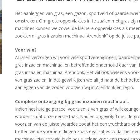
Het aanleggen van gras, een gazon, sportveld of paardenwei v
omstreken. Om grote oppervlaktes in te zaaien met gras zijn 
machines kunnen we zowel de kleinere oppervlaktes als meerd
zoekterm “gras inzaaien machinaal Arendonk” op de juiste pa
Voor wie?
Al jaren verzorgen wij voor vele sportverenigingen, paardenp
gras inzaaien machinaal en betreffende onderhoud daar van. N
gras inzaaien machinaal Arendonk. Het wil ook weleens voo
van gras zaaien. In dat geval kijken we altijd naar de behoef
aanleggen van de zoden voorzien wij in Arendonk en regio.
Complete ontzorging bij gras inzaaien machinaal..
Indien het huidige perceel voorzien is van gras of willekeurig
worden is dat onze eerste taak. Nadien opgevolgd met de g
voorzien van de juiste waardes zodat het een vruchtbare on
treffen we de voorbereidingen zoals egalisaties zodat het ee
machinaal zijn gezaaid is de basis gelegd voor een mooi gazo