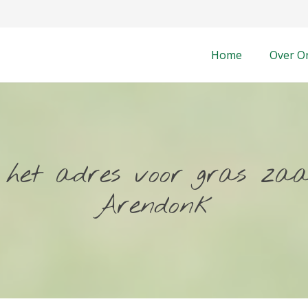
Home
Over O
, het adres voor gras za
Arendonk