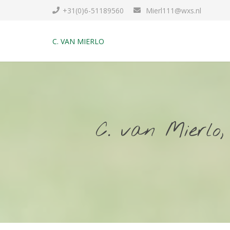
+31(0)6-51189560
Mierl111@wxs.nl
C. VAN MIERLO
C. van Mierlo