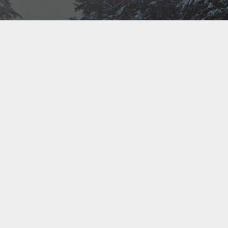
Bel ons direct op
+31(0)40 201 3606
Contact us