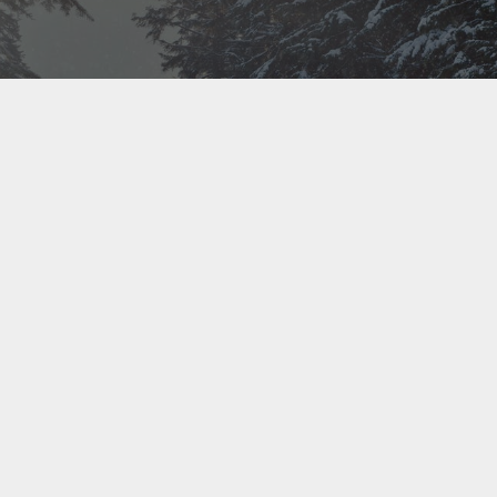
Bel ons direct op
+31(0)40 201 3606
Contact us