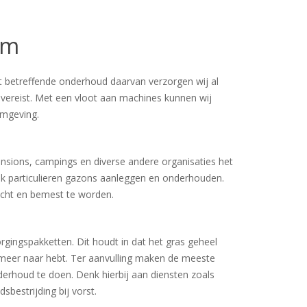
em
t betreffende onderhoud daarvan verzorgen wij al
vereist. Met een vloot aan machines kunnen wij
omgeving.
ensions, campings en diverse andere organisaties het
k particulieren gazons aanleggen en onderhouden.
ucht en bemest te worden.
gingspakketten. Dit houdt in dat het gras geheel
meer naar hebt. Ter aanvulling maken de meeste
erhoud te doen. Denk hierbij aan diensten zoals
sbestrijding bij vorst.