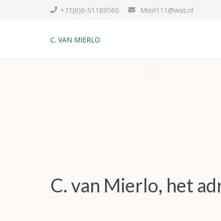
+31(0)6-51189560
Mierl111@wxs.nl
C. VAN MIERLO
C. van Mierlo, het a