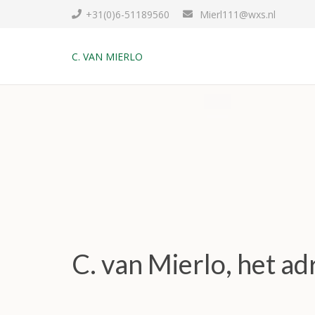
+31(0)6-51189560
Mierl111@wxs.nl
C. VAN MIERLO
C. van Mierlo, het a